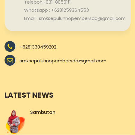
Telepon : 031-8050111
Whatsapp : +6281259364553
Email : smksepuluhnopembersda@gmail.com
+6281330459202
smksepuluhnopembersda@gmail.com
LATEST NEWS
Sambutan