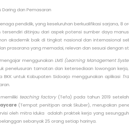
is Daring dan Pemasaran
aga pendidik, yang keseluruhan berkualifikasi sarjana, 8 or
n tersendiri ditinjau dari aspek potensi sumber daya manus
on akademik baik di tingkat nasional dan internasional seb
n dan prasarana yang memadai, relevan dan sesuai dengan st
ar mengajar menggunakan
LMS (Learning Management Syst
tuk penelusuran tamatan dan ketersediaan lowongan kerja,
rja BKK untuk Kabupaten Sidoarjo menggunakan aplikasi
Tr
saran.
memiliki
teaching factory
(Tefa) pada tahun 2019 setel
Daycare
(Tempat penitipan anak Skuber), merupakan pene
ervisi oleh mitra Iduka adalah praktek kerja yang sesungg
 pelanggan sebanyak 25 orang setiap harinya.