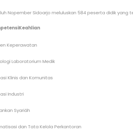
luh Nopember Sidoarjo meluluskan 584 peserta didik yang terd
petensi
Keahlian
ten Keperawatan
ologi Laboratorium Medik
asi Klinis
dan Komunitas
asi Industri
ankan Syariáh
atisasi dan
Tata Kelola Perkantoran