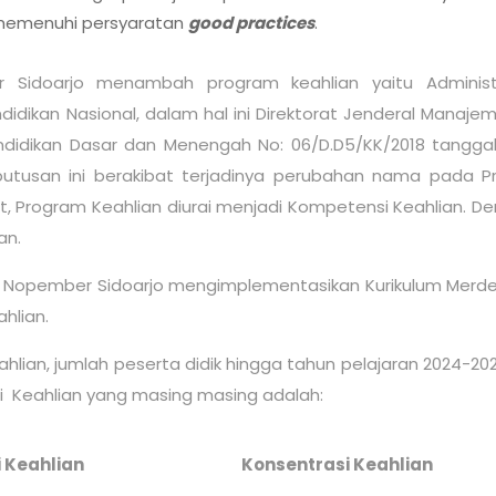
 memenuhi persyaratan
good practices
.
Sidoarjo menambah program keahlian yaitu Administr
dikan Nasional, dalam hal ini Direktorat Jenderal Manaj
didikan Dasar dan Menengah No: 06/D.D5/KK/2018 tanggal 
utusan ini berakibat terjadinya perubahan nama pada P
t, Program Keahlian diurai menjadi Kompetensi Keahlian. D
an.
uh Nopember Sidoarjo mengimplementasikan Kurikulum Merde
hlian.
ian, jumlah peserta didik hingga tahun pelajaran 2024-202
i Keahlian yang masing masing adalah:
i
Keahlian
Konsentrasi
Keahlian