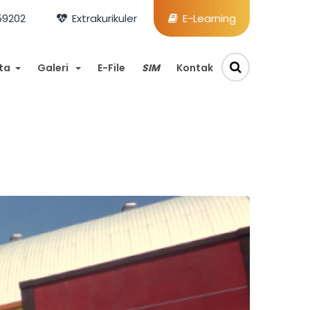
59202
Extrakurikuler
E-Learning
ta
Galeri
E-File
SIM
Kontak