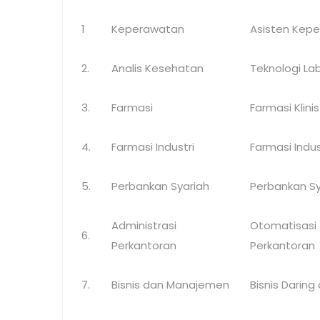
1
Keperawatan
Asisten Kep
2.
Analis Kesehatan
Teknologi La
3.
Farmasi
Farmasi Klini
4.
Farmasi Industri
Farmasi Indus
5.
Perbankan Syariah
Perbankan Sy
Administrasi
Otomati
6.
Perkantoran
Perkantoran
7.
Bisnis dan Manajemen
Bisnis Darin