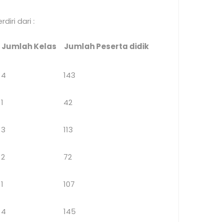
iri dari :
Jumlah Kelas
Jumlah Peserta didik
4
143
1
42
3
113
2
72
1
107
4
145