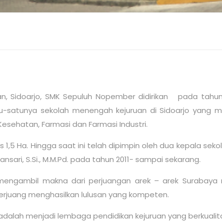
uran, Sidoarjo, SMK Sepuluh Nopember didirikan pada tah
u-satunya sekolah menengah kejuruan di Sidoarjo yang m
Kesehatan, Farmasi dan Farmasi Industri.
as 1,5 Ha. Hingga saat ini telah dipimpin oleh dua kepala seko
ansari, S.Si., M.M.Pd. pada tahun 2011- sampai sekarang.
engambil makna dari perjuangan arek – arek Surabaya m
berjuang menghasilkan lulusan yang kompeten
.
adalah menjadi lembaga pendidikan kejuruan yang berkualita