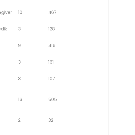
giver
10
467
edik
3
128
9
416
3
161
3
107
13
505
2
32