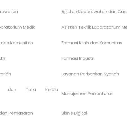
erawatan
Asisten Keperawatan dan Care
boratorium Medik
Asisten Teknik Laboratorium M
s
dan Komunitas
Farmasi Klinis
dan
Komunitas
tri
Farmasi
Industri
ariáh
Layanan Perbankan Syariah
sasi dan
Tata Kelola
Manajemen Perkantoran
g dan Pemasaran
Bisnis Digital