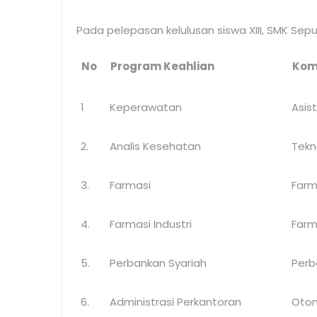
Pada pelepasan kelulusan siswa XIII, SMK Sepu
No
Program Keahlian
Kom
1
Keperawatan
Asis
2.
Analis Kesehatan
Tekn
3.
Farmasi
Farm
4.
Farmasi Industri
Farm
5.
Perbankan Syariah
Perb
6.
Administrasi Perkantoran
Otom