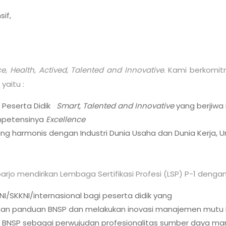
sif,
,
ce, Health, Actived, Talented and Innovative
. Kami berkomi
, yaitu :
 Peserta Didik
Smart,
Talented
and Innovative
yang berjiwa
ompetensinya
Excellence
ng harmonis dengan Industri Dunia Usaha dan Dunia Kerja, Un
rjo mendirikan Lembaga Sertifikasi Profesi (LSP) P-1 denga
I/SKKNI/internasional bagi peserta didik yang
engan panduan BNSP dan melakukan inovasi manajemen mutu 
nsi BNSP sebagai perwujudan profesionalitas sumber daya m