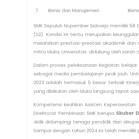
7.
Bisnis
dan Manajemen
Bisn
SMK Sepuluh Nopember Sidoarjo memiliki 58 ten
(S2). Kondisi ini tentu merupakan keunggula
melahirkan prestasi-prestasi akademik dan n
mitra Iduka, Universitas didukung oleh sara
Dalam proses pelaksanaan kegiatan belaj
sebagai media pembelajaran jarak jauh. Un
2023 adalah termasuk 5 besar terbaik Kine
yang dilakukan oleh Iduka langsung tepat sa
Kompetensi keahlian Asisten Keperawatan 
Direktorat Pembinaan SMK berupa
Skuber 
didik didampingi tenaga pendidik dan disup
Sampai dengan tahun 2024 ini telah memiliki