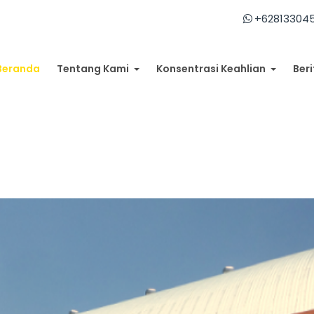
+62813304
Beranda
Tentang Kami
Konsentrasi Keahlian
Beri