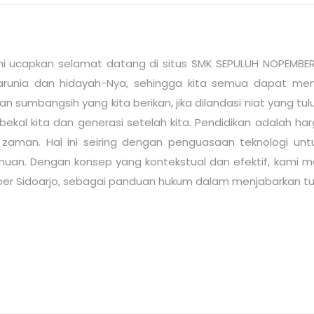
i ucapkan selamat datang di situs SMK SEPULUH NOPEMBER S
runia dan hidayah-Nya, sehingga kita semua dapat memba
an sumbangsih yang kita berikan, jika dilandasi niat yang
kal kita dan generasi setelah kita. Pendidikan adalah h
man. Hal ini seiring dengan penguasaan teknologi untu
muan. Dengan konsep yang kontekstual dan efektif, kami me
er Sidoarjo, sebagai panduan hukum dalam menjabarkan tuju