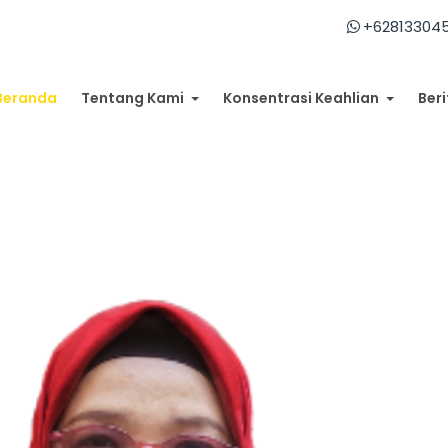
+62813304
Beranda
Tentang Kami
Konsentrasi Keahlian
Beri