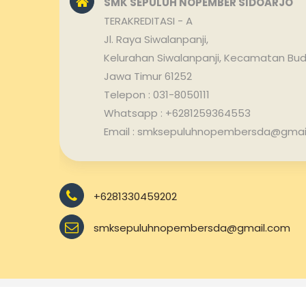
SMK SEPULUH NOPEMBER SIDOARJO
TERAKREDITASI - A
Jl. Raya Siwalanpanji,
Kelurahan Siwalanpanji, Kecamatan Bud
Jawa Timur 61252
Telepon : 031-8050111
Whatsapp : +6281259364553
Email : smksepuluhnopembersda@gmai
+6281330459202
smksepuluhnopembersda@gmail.com