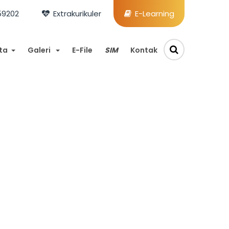
59202
Extrakurikuler
E-Learning
ta
Galeri
E-File
SIM
Kontak