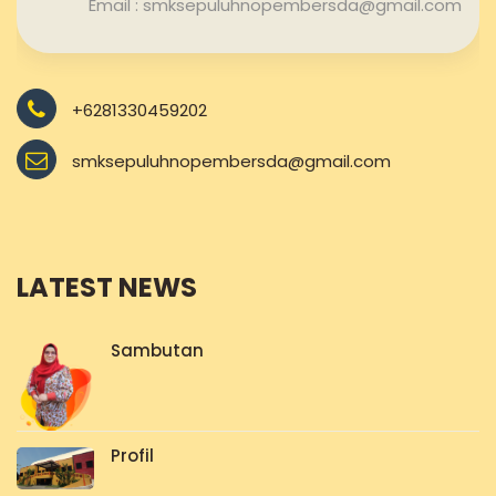
Email : smksepuluhnopembersda@gmail.com
+6281330459202
smksepuluhnopembersda@gmail.com
LATEST NEWS
Sambutan
Profil