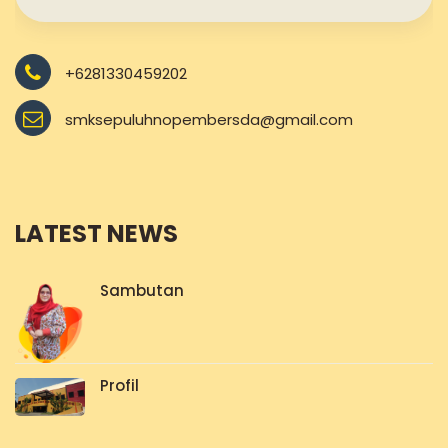
+6281330459202
smksepuluhnopembersda@gmail.com
LATEST NEWS
Sambutan
Profil