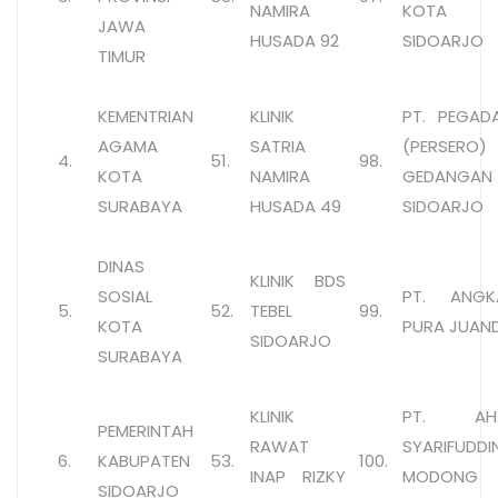
NAMIRA
KOTA
JAWA
HUSADA 92
SIDOARJO
TIMUR
KEMENTRIAN
KLINIK
PT. PEGAD
AGAMA
SATRIA
(PERSERO)
4.
51.
98.
KOTA
NAMIRA
GEDANGAN
SURABAYA
HUSADA 49
SIDOARJO
DINAS
KLINIK BDS
SOSIAL
PT. ANGK
5.
52.
TEBEL
99.
KOTA
PURA JUAN
SIDOARJO
SURABAYA
KLINIK
PT. AH
PEMERINTAH
RAWAT
SYARIFUDDI
6.
KABUPATEN
53.
100.
INAP RIZKY
MODONG
SIDOARJO