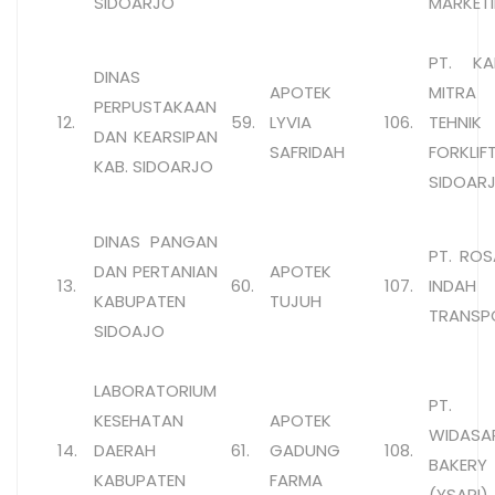
SIDOARJO
MARKET
PT. KA
DINAS
APOTEK
MITRA
PERPUSTAKAAN
12.
59.
LYVIA
106.
TEHNIK
DAN KEARSIPAN
SAFRIDAH
FORKLIF
KAB. SIDOARJO
SIDOAR
DINAS PANGAN
PT. ROS
DAN PERTANIAN
APOTEK
13.
60.
107.
INDAH
KABUPATEN
TUJUH
TRANSP
SIDOAJO
LABORATORIUM
PT.
KESEHATAN
APOTEK
WIDASA
14.
DAERAH
61.
GADUNG
108.
BAKERY
KABUPATEN
FARMA
(YSARI)