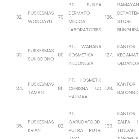
PT. SURYA
RAMAYA
PUSKESMAS
DERMATO
DEPARTE
32.
79.
126.
WONOAYU
MEDICA
STORE
LABORATORIES
BUNGURA
PT. WAHANA
KANTOR
PUSKESMAS
33.
80.
KOSMETIKA
127.
KECAMAT
SUKODONO
INLDONESIA
GEDANG
PT. KOSMETIK
PUSKESMAS
KANTOR
34.
81.
CHRISNA UD
128.
TAMAN
BALONG
HALIMAA
PT.
KANTOR
PUSKESMAS
GARUDAFOOD
ZALFA 1
35.
82.
130.
KRIAN
PUTRA PUTRI
TENGAH
JAYA
TANGGUL