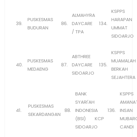
KSPPS
ALMAHYRA
PUSKESMAS
HARAPAN
39.
86.
DAYCARE
134.
BUDURAN
UMMAT
/ TPA
SIDOARJO
KSPPS
ABTHREE
PUSKESMAS
MUAMALAH
40.
87.
DAYCARE
135.
MEDAENG
BERKAH
SIDOARJO
SEJAHTERA
BANK
KSPPS
SYARI'AH
AMANA
PUSKESMAS
41.
88.
INDONESIA
136.
INSA
SEKARDANGAN
(BSI) KCP
MUBAR
SIDOARJO
CANDI