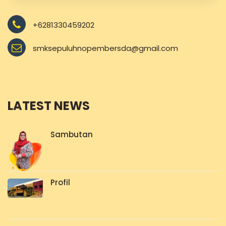
+6281330459202
smksepuluhnopembersda@gmail.com
LATEST NEWS
Sambutan
Profil