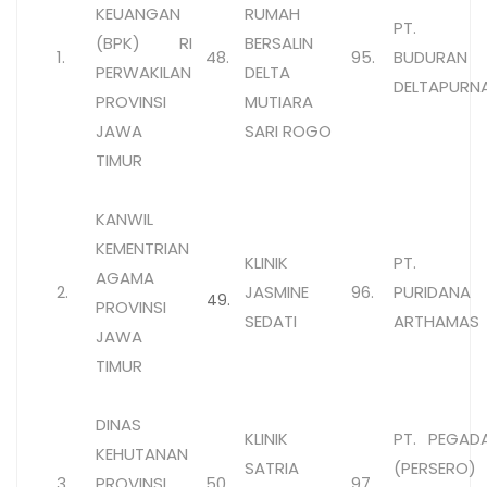
KEUANGAN
RUMAH
PT. B
(BPK) RI
BERSALIN
1.
48.
95.
BUDURAN
PERWAKILAN
DELTA
DELTAPURN
PROVINSI
MUTIARA
JAWA
SARI ROGO
TIMUR
KANWIL
KEMENTRIAN
KLINIK
PT. B
AGAMA
2.
JASMINE
96.
PURIDANA
49.
PROVINSI
SEDATI
ARTHAMAS
JAWA
TIMUR
DINAS
KLINIK
PT. PEGAD
KEHUTANAN
SATRIA
(PERSERO)
3.
PROVINSI
50.
97.