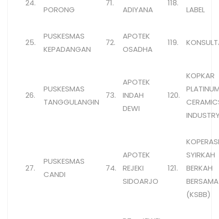
24.
71.
118.
PORONG
ADIYANA
LABEL
PUSKESMAS
APOTEK
25.
72.
119.
KONSULT
KEPADANGAN
OSADHA
KOPKA
APOTEK
PUSKESMAS
PLATINU
26.
73.
INDAH
120.
TANGGULANGIN
CERAMIC
DEWI
INDUSTR
KOPERAS
APOTEK
SYIRKAH
PUSKESMAS
27.
74.
REJEKI
121.
BERKAH
CANDI
SIDOARJO
BERSAMA
(KSBB)