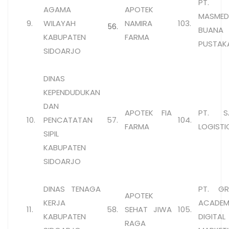
PT.
AGAMA
APOTEK
MASMED
9.
WILAYAH
NAMIRA
103.
56.
BUANA
KABUPATEN
FARMA
PUSTAK
SIDOARJO
DINAS
KEPENDUDUKAN
DAN
APOTEK FIA
PT. S
10.
PENCATATAN
57.
104.
FARMA
LOGISTI
SIPIL
KABUPATEN
SIDOARJO
DINAS TENAGA
PT. G
APOTEK
KERJA
ACADE
11.
58.
SEHAT JIWA
105.
KABUPATEN
DIGITAL
RAGA