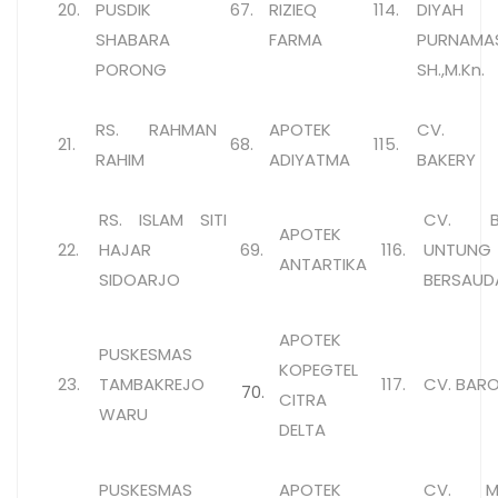
20.
PUSDIK
67.
RIZIEQ
114.
DIYAH
SHABARA
FARMA
PURNAMAS
PORONG
SH.,M.Kn.
RS. RAHMAN
APOTEK
CV. S
21.
68.
115.
RAHIM
ADIYATMA
BAKERY
RS. ISLAM SITI
CV. B
APOTEK
22.
HAJAR
69.
116.
UNTUNG
ANTARTIKA
SIDOARJO
BERSAUD
APOTEK
PUSKESMAS
KOPEGTEL
23.
TAMBAKREJO
117.
CV. BAR
70.
CITRA
WARU
DELTA
PUSKESMAS
APOTEK
CV. MA