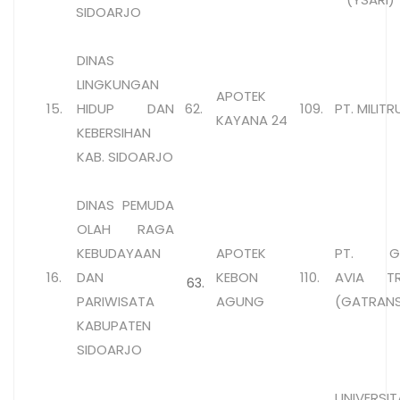
SIDOARJO
DINAS
LINGKUNGAN
APOTEK
15.
HIDUP DAN
62.
109.
PT. MILIT
KAYANA 24
KEBERSIHAN
KAB. SIDOARJO
DINAS PEMUDA
OLAH RAGA
KEBUDAYAAN
APOTEK
PT. GH
16.
DAN
KEBON
110.
AVIA T
63.
PARIWISATA
AGUNG
(GATRAN
KABUPATEN
SIDOARJO
UNIVERSIT