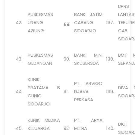
BPRS
PUSKESMAS
BANK JATIM
LANTAB
42.
URANG
CABANG
137.
TEBUIR
89.
AGUNG
SIDOARJO
CAB
SIDOAR
PUSKESMAS
BANK MINI
BMT M
43.
90.
138.
GEDANGAN
SKUBERSDA
SEPAN
KLINIK
PT. ARVIGO
PRATAMA B
DIVA D
44.
91.
DJAVA
139.
CLINIC
SIDOAR
PERKASA
SIDOARJO
KLINIK MEDIKA
PT. ARYA
DIGI 
45.
KELUARGA
92.
MITRA
140.
SIDOAR