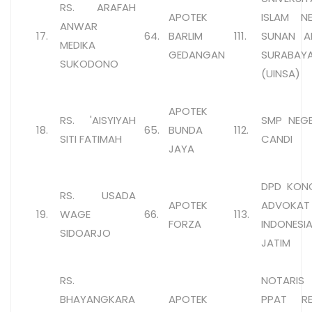
RS. ARAFAH
APOTEK
ISLAM NE
ANWAR
17.
64.
BARLIM
111.
SUNAN A
MEDIKA
GEDANGAN
SURABAY
SUKODONO
(UINSA)
APOTEK
RS. 'AISYIYAH
SMP NEGE
18.
65.
BUNDA
112.
SITI FATIMAH
CANDI
JAYA
DPD KON
RS. USADA
APOTEK
ADVOKAT
19.
WAGE
66.
113.
FORZA
INDONESI
SIDOARJO
JATIM
RS.
NOTARI
BHAYANGKARA
APOTEK
PPAT R