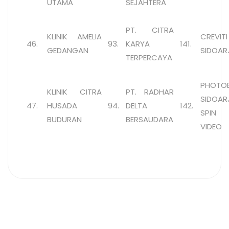
UTAMA
SEJAHTERA
PT. CITRA
KLINIK AMELIA
CREVIT
46.
93.
KARYA
141.
GEDANGAN
SIDOAR
TERPERCAYA
PHOTO
KLINIK CITRA
PT. RADHAR
SIDOAR
47.
HUSADA
94.
DELTA
142.
SPIN
BUDURAN
BERSAUDARA
VIDEO