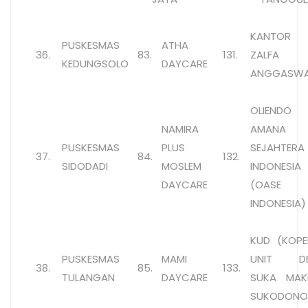
KANTOR 
PUSKESMAS
ATHA
36.
83.
131.
ZALFA
KEDUNGSOLO
DAYCARE
ANGGASWA
OLIENDO
NAMIRA
AMANA
PUSKESMAS
PLUS
SEJAHTERA
37.
84.
132.
SIDODADI
MOSLEM
INDONESIA
DAYCARE
(OASE
INDONESIA)
KUD (KOPE
PUSKESMAS
MAMI
UNIT DE
38.
85.
133.
TULANGAN
DAYCARE
SUKA MAK
SUKODON