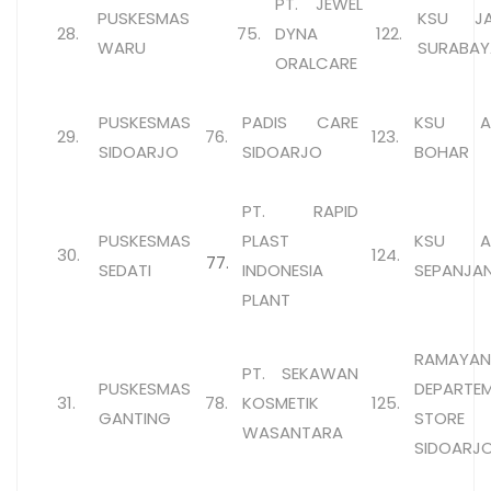
PT. JEWEL
PUSKESMAS
KSU J
28.
75.
DYNA
122.
WARU
SURABAY
ORALCARE
PUSKESMAS
PADIS CARE
KSU AR
29.
76.
123.
SIDOARJO
SIDOARJO
BOHAR
PT. RAPID
PUSKESMAS
PLAST
KSU AR
30.
124.
77.
SEDATI
INDONESIA
SEPANJA
PLANT
RAMAYA
PT. SEKAWAN
PUSKESMAS
DEPARTE
31.
78.
KOSMETIK
125.
GANTING
STORE
WASANTARA
SIDOARJ