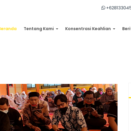
+62813304
Beranda
Tentang Kami
Konsentrasi Keahlian
Beri