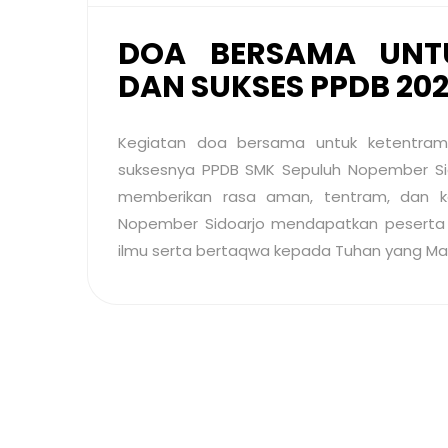
DOA BERSAMA UNT
DAN SUKSES PPDB 202
Kegiatan doa bersama untuk ketentram
suksesnya PPDB SMK Sepuluh Nopember Sido
memberikan rasa aman, tentram, dan k
Nopember Sidoarjo mendapatkan peserta 
ilmu serta bertaqwa kepada Tuhan yang Ma